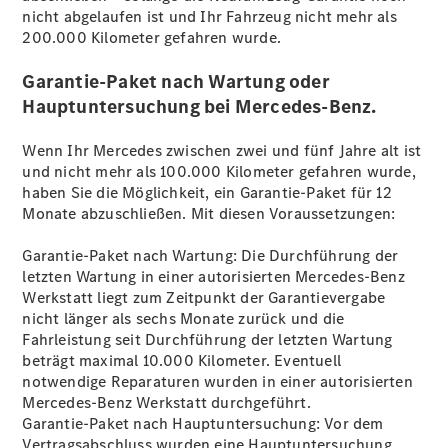
Unfallreparaturen
nicht abgelaufen ist und Ihr Fahrzeug nicht mehr als
SmallRepair
200.000 Kilometer gefahren
wurde.
KomplettService-
Paket
Garantie-Paket nach Wartung oder
Wartungs-
Hauptuntersuchung bei Mercedes-Benz.
Paket
Garantie-
Wenn Ihr Mercedes zwischen zwei und fünf Jahre alt ist
Paket
und nicht mehr als 100.000 Kilometer gefahren wurde,
Mercedes
haben Sie die Möglichkeit, ein Garantie-Paket für 12
me
Monate
abzuschließen.
Mit diesen Voraussetzungen:
Garantie-Paket nach Wartung: Die Durchführung der
letzten Wartung in einer autorisierten Mercedes-Benz
Werkstatt liegt zum Zeitpunkt der Garantievergabe
nicht länger als sechs Monate zurück und die
Fahrleistung seit Durchführung der letzten Wartung
beträgt maximal 10.000 Kilometer. Eventuell
notwendige Reparaturen wurden in einer autorisierten
Mercedes-Benz Werkstatt durchgeführt.
Aktuelles
Garantie-Paket nach
Hauptuntersuchung
: Vor dem
Vertragsabschluss wurden eine Hauptuntersuchung