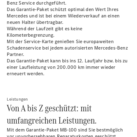
Benz Service durchgeführt.
Service &
Das Garantie-Paket schützt optimal den Wert Ihres
Zubehör
Mercedes und ist bei einem Wiederverkauf an einen
neuen Halter
übertragbar
.
Während der Laufzeit gibt es keine
Kilometerbegrenzung.
Mit der Service-Karte genießen Sie europaweiten
Schadenservice bei jedem autorisierten Mercedes-Benz
Partner.
Das Garantie-Paket kann bis ins 12. Laufjahr bzw. bis zu
einer Laufleistung von 200.000 km immer wieder
Übersicht
erneuert werden.
Reifen &
Kompletträder
Leistungen
Von A bis Z geschützt: mit
umfangreichen Leistungen.
Mit dem Garantie-Paket MB-100 sind Sie bestmöglich
Reifen- und
vor unvorhersehbaren Reparaturkosten geschützt.