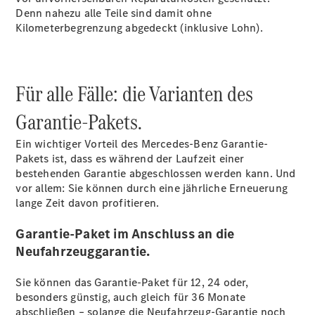
Komplettradschutz
Denn nahezu alle Teile sind damit ohne
EU-
Kilometerbegrenzung abgedeckt (inklusive
Lohn).
Reifenlabel
Teile &
Zubehör
Telefonie &
Für alle Fälle: die Varianten des
Multimedia
Pannen- &
Garantie-Pakets.
Unfallhilfe
Reparatur
Ein wichtiger Vorteil des Mercedes-Benz Garantie-
&
Pakets ist, dass es während der Laufzeit einer
Werkstatt
bestehenden Garantie abgeschlossen werden kann. Und
vor allem: Sie können durch eine jährliche Erneuerung
lange Zeit davon profitieren.
Garantie-Paket im Anschluss an die
Neufahrzeuggarantie.
Sie können das Garantie-Paket für 12, 24 oder,
besonders günstig, auch gleich für 36 Monate
abschließen – solange die Neufahrzeug-Garantie noch