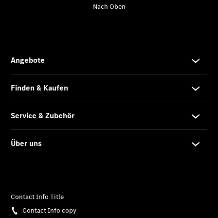
Unfallreparaturen
SmallRepair
KomplettService-
Paket
Wartungs-
Paket
Garantie-
Paket
Mercedes
me
Aktuelles