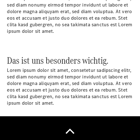
Komplettradschutz
sed diam nonumy eirmod tempor invidunt ut labore et
EU-
dolore magna aliquyam erat, sed diam voluptua. At vero
Reifenlabel
eos et accusam et justo duo dolores et ea rebum. Stet
Teile &
clita kasd gubergren, no sea takimata sanctus est Lorem
Zubehör
ipsum dolor sit amet.
Telefonie &
Multimedia
Pannen- &
Das ist uns besonders wichtig.
Unfallhilfe
Reparatur
Lorem ipsum dolor sit amet, consetetur sadipscing elitr,
&
sed diam nonumy eirmod tempor invidunt ut labore et
Werkstatt
dolore magna aliquyam erat, sed diam voluptua. At vero
eos et accusam et justo duo dolores et ea rebum. Stet
clita kasd gubergren, no sea takimata sanctus est Lorem
ipsum dolor sit amet.