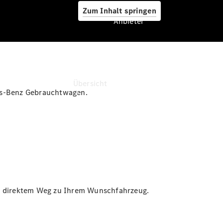
Zum Inhalt springen
Anbieter
Anbieter
Übersicht
des-Benz Gebrauchtwagen.
Startseite
Ansprechpartner
finden
uf direktem Weg zu Ihrem Wunschfahrzeug.
Probefahrt
vereinbaren
Beratung