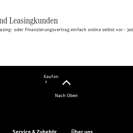
vereinbaren
Servicetermin
vereinbaren
und Leasingkunden
sing- oder Finanzierungsvertrag einfach online selbst vor - jed
Kaufen
Übersicht
Gebrauchtwagensuche