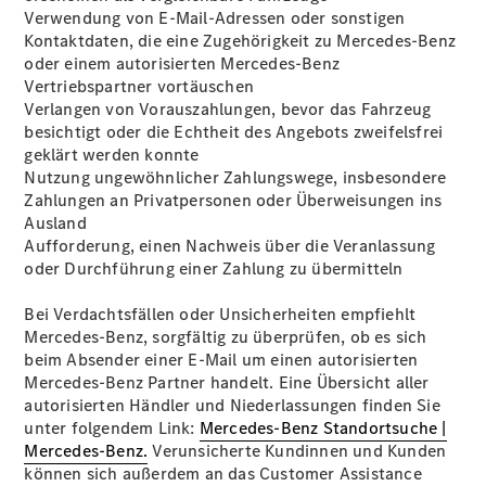
Verwendung von E-Mail-Adressen oder sonstigen
Kontaktdaten, die eine Zugehörigkeit zu Mercedes-Benz
oder einem autorisierten Mercedes-Benz
Vertriebspartner vortäuschen
Verlangen von Vorauszahlungen, bevor das Fahrzeug
Übersicht
besichtigt oder die Echtheit des Angebots zweifelsfrei
Serviceangebote
geklärt werden konnte
Reifen &
Nutzung ungewöhnlicher Zahlungswege, insbesondere
Kompletträder
Zahlungen an Privatpersonen oder Überweisungen ins
Teile &
Ausland
Zubehör
Aufforderung, einen Nachweis über die Veranlassung
Pannen- &
oder Durchführung einer Zahlung zu übermitteln
Schadenhilfe
Reparatur &
Bei Verdachtsfällen oder Unsicherheiten empfiehlt
Werkstatt
Mercedes-Benz, sorgfältig zu überprüfen, ob es sich
Rückrufe &
beim Absender einer E-Mail um einen autorisierten
Umrüstungen
Mercedes-Benz Partner handelt. Eine Übersicht aller
Warnung: Betrug
autorisierten Händler und Niederlassungen finden Sie
beim
unter folgendem Link:
Mercedes-Benz Standortsuche |
Gebrauchtwagenkauf
Mercedes-Benz.
Verunsicherte Kundinnen und Kunden
Service für
können sich außerdem an das Customer Assistance
Reisemobile