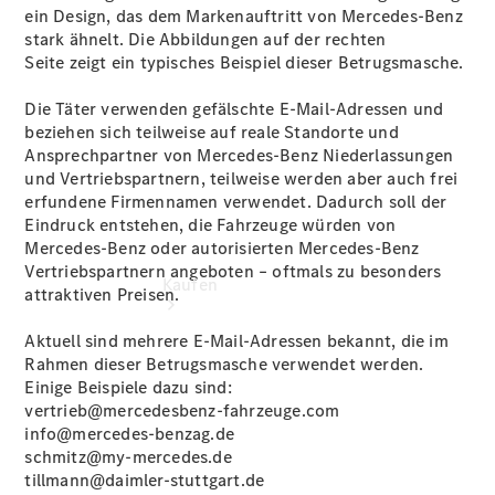
vereinbaren
ein Design, das dem Markenauftritt von Mercedes‑Benz
Tel: +08221
stark ähnelt. Die Abbildungen auf der rechten
3662 0
Seite zeigt ein typisches Beispiel dieser Betrugsmasche.
Die Täter verwenden gefälschte E‑Mail‑Adressen und
beziehen sich teilweise auf reale Standorte und
Ansprechpartner von Mercedes‑Benz Niederlassungen
und Vertriebspartnern, teilweise werden aber auch frei
erfundene Firmennamen verwendet. Dadurch soll der
Eindruck entstehen, die Fahrzeuge würden von
Mercedes‑Benz oder autorisierten Mercedes-Benz
Vertriebspartnern angeboten – oftmals zu besonders
Kaufen
attraktiven Preisen.
Aktuell sind mehrere E‑Mail‑Adressen bekannt, die im
Rahmen dieser Betrugsmasche verwendet werden.
Einige Beispiele dazu sind:
vertrieb@mercedesbenz-fahrzeuge.com
info@mercedes-benzag.de
schmitz@my-mercedes.de
Übersicht
tillmann@daimler-stuttgart.de
Gebrauchtwagensuche