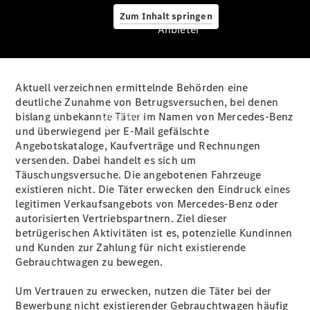
Zum Inhalt springen
Anbieter
Aktuell verzeichnen ermittelnde Behörden eine
Anbieter
deutliche Zunahme von Betrugsversuchen, bei denen
Übersicht
bislang unbekannte Täter im Namen von Mercedes-Benz
und überwiegend per E‑Mail gefälschte
Angebotskataloge, Kaufverträge und Rechnungen
versenden. Dabei handelt es sich um
Täuschungsversuche. Die angebotenen Fahrzeuge
existieren nicht. Die Täter erwecken den Eindruck eines
legitimen Verkaufsangebots von Mercedes‑Benz oder
autorisierten Vertriebspartnern. Ziel dieser
Startseite
betrügerischen Aktivitäten ist es, potenzielle Kundinnen
Ansprechpartner
und Kunden zur Zahlung für nicht existierende
finden
Gebrauchtwagen zu bewegen.
Beratung
vereinbaren
Um Vertrauen zu erwecken, nutzen die Täter bei der
Servicetermin
Bewerbung nicht existierender Gebrauchtwagen häufig